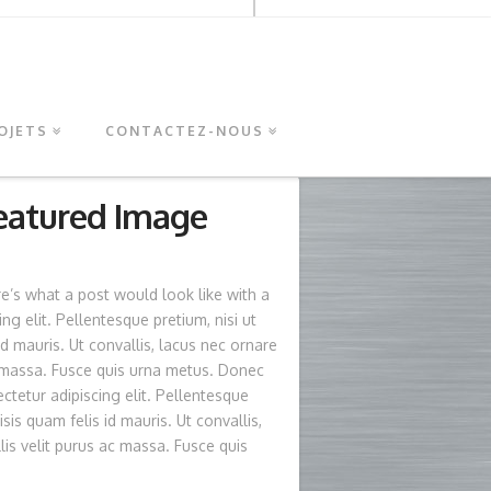
OJETS
CONTACTEZ-NOUS
eatured Image
e’s what a post would look like with a
g elit. Pellentesque pretium, nisi ut
 id mauris. Ut convallis, lacus nec ornare
 ac massa. Fusce quis urna metus. Donec
ctetur adipiscing elit. Pellentesque
isis quam felis id mauris. Ut convallis,
llis velit purus ac massa. Fusce quis