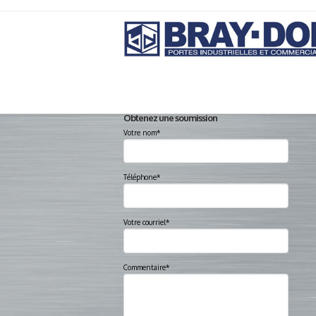
Obtenez une soumission
Votre nom*
Téléphone*
Votre courriel*
Commentaire*