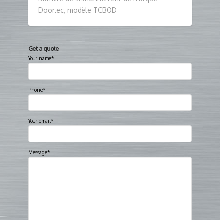
Doorlec, modèle TCBOD
Get a quote
Your name*
Phone*
Your email*
Message*