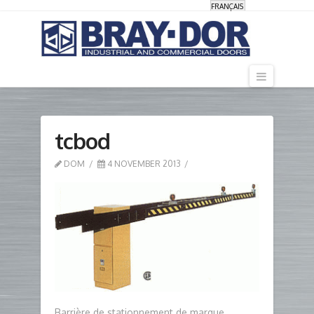
FRANÇAIS
Navigati
tcbod
DOM
4 NOVEMBER 2013
Barrière de stationnement de marque