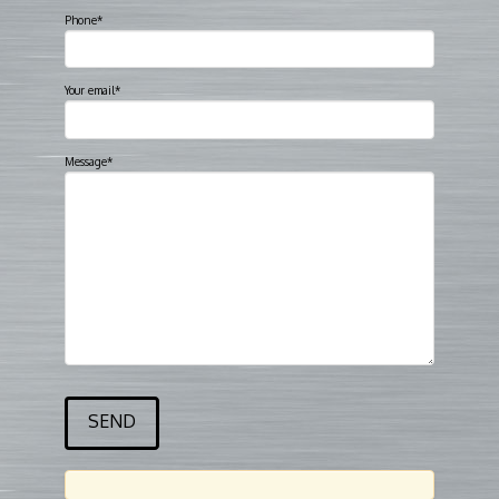
Phone*
Your email*
Message*